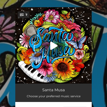
.
7
You're all set!
Dame Más
03:00
Santa Musa
Choose your preferred music service
La Factura
03:17