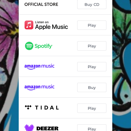
Será Por Algo
02:56
Buy CD
Payaso
03:06
Me Tiene Mal (feat. Morty)
02:41
Play
Déjame Llegar
02:47
Play
Deditos
03:29
Play
Buy
Play
Play